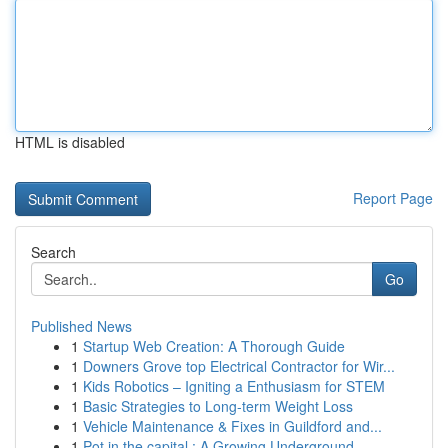
HTML is disabled
Report Page
Search
Go
Published News
1
Startup Web Creation: A Thorough Guide
1
Downers Grove top Electrical Contractor for Wir...
1
Kids Robotics – Igniting a Enthusiasm for STEM
1
Basic Strategies to Long-term Weight Loss
1
Vehicle Maintenance & Fixes in Guildford and...
1
Pot in the capital : A Growing Underground ...