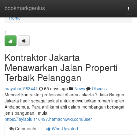
Home
bookmarkgenius
Togg
navi
Home
1
Kontraktor Jakarta
Menawarkan Jalan Properti
Terbaik Pelanggan
mayaboci583441
65 days ago
News
Discuss
Mencari kontraktor profesional di area Jakarta ? Jasa Bangun
Jakarta hadir sebagai solusi untuk mewujudkan rumah impian
Anda semua. Para ahli kami ahli dalam membangun berbagai
jenis bangunan , mulai
https://laylaolul116497.hamachiwiki.com/user
Comments
Who Upvoted