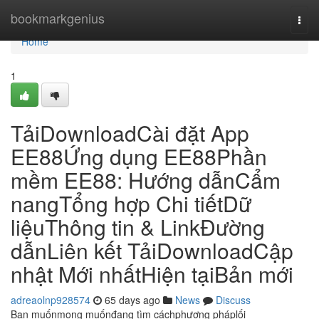
Home
bookmarkgenius
Togg
navi
Home
1
TảiDownloadCài đặt App
EE88Ứng dụng EE88Phần
mềm EE88: Hướng dẫnCẩm
nangTổng hợp Chi tiếtDữ
liệuThông tin & LinkĐường
dẫnLiên kết TảiDownloadCập
nhật Mới nhấtHiện tạiBản mới
adreaolnp928574
65 days ago
News
Discuss
Bạn muốnmong muốnđang tìm cáchphương pháplối