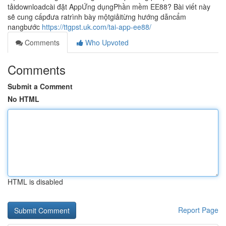
tảidownloadcài đặt AppỨng dụngPhần mềm EE88? Bài viết này
sẽ cung cấpđưa ratrình bày mộtgiảitừng hướng dẫncẩm
nangbước
https://ttgpst.uk.com/tai-app-ee88/
Comments
Who Upvoted
Comments
Submit a Comment
No HTML
HTML is disabled
Report Page