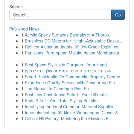
Search
Go
Published News
1
Acrylic Sports Surfaces Bangalore: A Thorou...
1
Brushless DC Motors for Height-Adjustable Desks...
1
Refined Aluminum Ingots: 99.9% Grade Explained
1
Partisipasi Perempuan Maluku dalam Membangun
...
1
Best Space Stylists in Gurgaon : Your Hand...
1
עורך דין אברהם הופרט: המומחה שלך בדיני נזיקין
1
Smart Residential Or Commercial Property Cleano...
1
Experience Quality Service with Decatur top Plu...
1
The Manual to Clearing a Past File
1
Best Low-Cost Kenya Safari : Your Ultimate ...
1
Fade 3-in-1: Your Total Styling Solution
1
Identifying the Ideal Common Material Supplier:...
1
Inneneinrichtung für kleine Wohnungen: Clever &...
1
Critical Hit Pottery: Mastering the Flawless Fr...