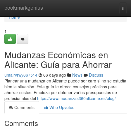
Home
bookmarkgenius
Togg
navi
Home
1
Mudanzas Económicas en
Alicante: Guía para Ahorrar
umairvrwy667514
66 days ago
News
Discuss
Planear una mudanza en Alicante puede ser caro si no se estudia
bien la situación. Esta guía te ofrece consejos prácticos para
ahorrar costes. Empieza por obtener varios presupuestos de
profesionales del
https://www.mudanzas360alicante.es/blog/
Comments
Who Upvoted
Comments