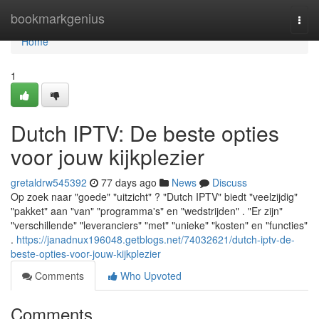
Home
bookmarkgenius
Togg
navi
Home
1
Dutch IPTV: De beste opties
voor jouw kijkplezier
gretaldrw545392
77 days ago
News
Discuss
Op zoek naar "goede" "uitzicht" ? "Dutch IPTV" biedt "veelzijdig"
"pakket" aan "van" "programma's" en "wedstrijden" . "Er zijn"
"verschillende" "leveranciers" "met" "unieke" "kosten" en "functies"
.
https://janadnux196048.getblogs.net/74032621/dutch-iptv-de-
beste-opties-voor-jouw-kijkplezier
Comments
Who Upvoted
Comments