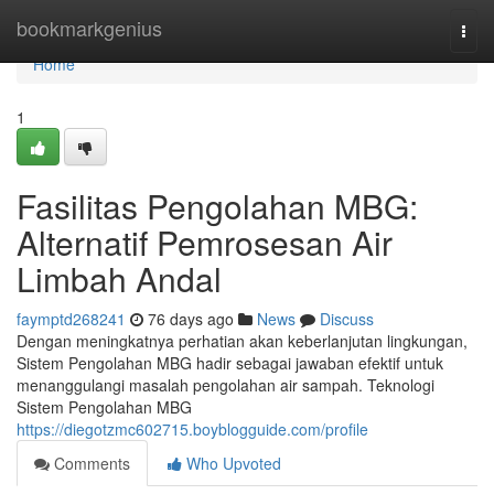
Home
bookmarkgenius
Togg
navi
Home
1
Fasilitas Pengolahan MBG:
Alternatif Pemrosesan Air
Limbah Andal
faymptd268241
76 days ago
News
Discuss
Dengan meningkatnya perhatian akan keberlanjutan lingkungan,
Sistem Pengolahan MBG hadir sebagai jawaban efektif untuk
menanggulangi masalah pengolahan air sampah. Teknologi
Sistem Pengolahan MBG
https://diegotzmc602715.boyblogguide.com/profile
Comments
Who Upvoted