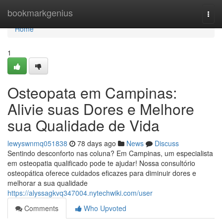
Home
bookmarkgenius
Togg
navi
Home
1
Osteopata em Campinas:
Alivie suas Dores e Melhore
sua Qualidade de Vida
lewyswnmq051838
78 days ago
News
Discuss
Sentindo desconforto nas coluna? Em Campinas, um especialista
em osteopatia qualificado pode te ajudar! Nossa consultório
osteopática oferece cuidados eficazes para diminuir dores e
melhorar a sua qualidade
https://alyssagkvq347004.nytechwiki.com/user
Comments
Who Upvoted