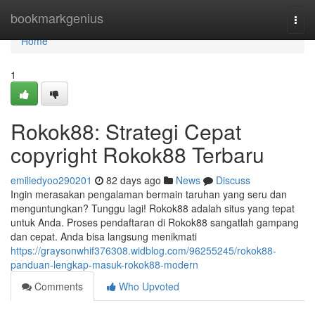
Home
bookmarkgenius
Togg
navi
Home
1
Rokok88: Strategi Cepat
copyright Rokok88 Terbaru
emiliedyoo290201
82 days ago
News
Discuss
Ingin merasakan pengalaman bermain taruhan yang seru dan
menguntungkan? Tunggu lagi! Rokok88 adalah situs yang tepat
untuk Anda. Proses pendaftaran di Rokok88 sangatlah gampang
dan cepat. Anda bisa langsung menikmati
https://graysonwhif376308.widblog.com/96255245/rokok88-
panduan-lengkap-masuk-rokok88-modern
Comments
Who Upvoted