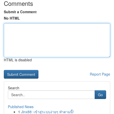
Comments
Submit a Comment
No HTML
HTML is disabled
Report Page
Search
Go
Published News
1
Jinx88: เข้าสู่ระบบง่ายๆ ทำตามนี้!