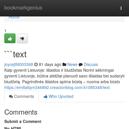
Home
bookmarkgenius
Togg
navi
Home
1
```text
joycejtfd003368
81 days ago
News
Discuss
Kaip gyventi Lietuvoje: išlaidos ir biudžetas Norint sėkmingai
gyventi Lietuvoje, būtina atidžiai planuoti savo išlaidas bei sudaryti
biudžetą. Pagrindinės išlaidos apima būstą – nuoma arba būsto
https://emiliafqvn346892.creacionblog.com/41085348/text
Comments
Who Upvoted
Comments
Submit a Comment
No HTML