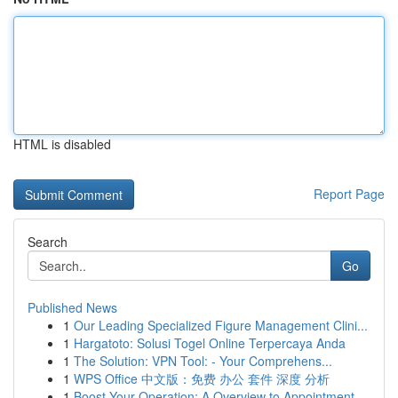
HTML is disabled
Report Page
Search
Go
Published News
1
Our Leading Specialized Figure Management Clini...
1
Hargatoto: Solusi Togel Online Terpercaya Anda
1
The Solution: VPN Tool: - Your Comprehens...
1
WPS Office 中文版：免费 办公 套件 深度 分析
1
Boost Your Operation: A Overview to Appointment...