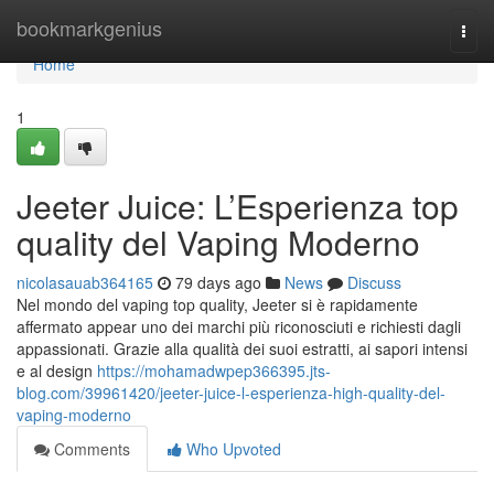
Home
bookmarkgenius
Togg
navi
Home
1
Jeeter Juice: L’Esperienza top
quality del Vaping Moderno
nicolasauab364165
79 days ago
News
Discuss
Nel mondo del vaping top quality, Jeeter si è rapidamente
affermato appear uno dei marchi più riconosciuti e richiesti dagli
appassionati. Grazie alla qualità dei suoi estratti, ai sapori intensi
e al design
https://mohamadwpep366395.jts-
blog.com/39961420/jeeter-juice-l-esperienza-high-quality-del-
vaping-moderno
Comments
Who Upvoted