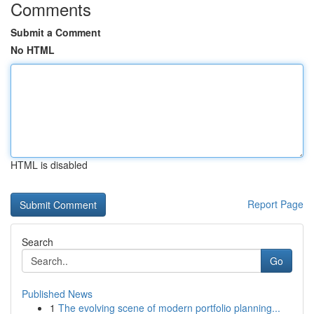
Comments
Submit a Comment
No HTML
HTML is disabled
Report Page
Search
Go
Published News
1
The evolving scene of modern portfolio planning...