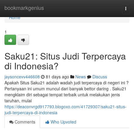
Home
bookmarkgenius
Togg
navi
Home
1
Saku21: Situs Judi Terpercaya
di Indonesia?
jaysoncevv446608
81 days ago
News
Discuss
Apakah Situs Saku21 adalah wadah judi terpercaya di negeri ini ?
Pertanyaan ini umum muncul dari banyak bettor daring . Saku21
mengklaim diri sebagai tempat terbaik untuk melakukan jenis
taruhan, mulai
https://deaconvrgd917793.blogoxo.com/41729307/saku21-situs-
judi-terpercaya-di-indonesia
Comments
Who Upvoted