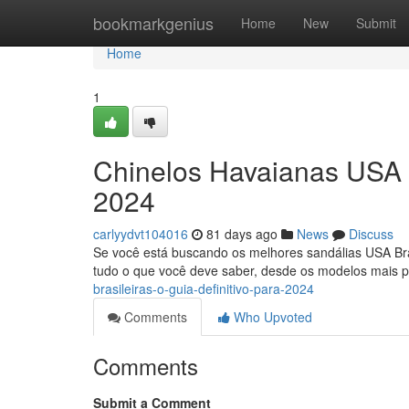
Home
bookmarkgenius
Home
New
Submit
Home
1
Chinelos Havaianas USA B
2024
carlyydvt104016
81 days ago
News
Discuss
Se você está buscando os melhores sandálias USA Bras
tudo o que você deve saber, desde os modelos mais p
brasileiras-o-guia-definitivo-para-2024
Comments
Who Upvoted
Comments
Submit a Comment