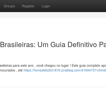
Groups
Register
Login
rasileiras: Um Guia Definitivo P
ileiras para este ano , você chegou no lugar ! Este guia completo ap
rocurados , até
https://honeykblz631876.izrablog.com/41694757/chine