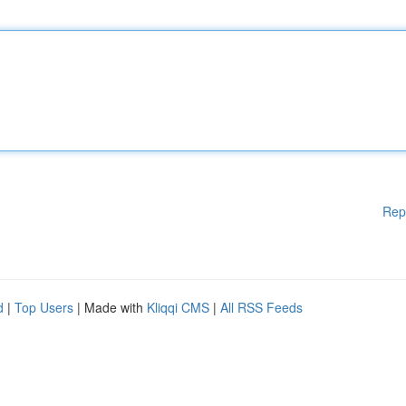
Rep
d
|
Top Users
| Made with
Kliqqi CMS
|
All RSS Feeds