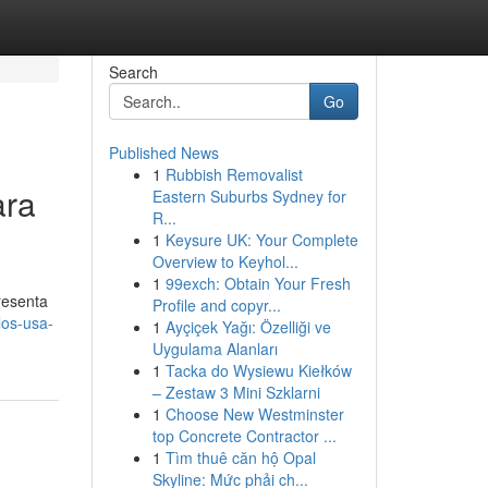
Search
Go
Published News
1
Rubbish Removalist
ara
Eastern Suburbs Sydney for
R...
1
Keysure UK: Your Complete
Overview to Keyhol...
1
99exch: Obtain Your Fresh
resenta
Profile and copyr...
los-usa-
1
Ayçiçek Yağı: Özelliği ve
Uygulama Alanları
1
Tacka do Wysiewu Kiełków
– Zestaw 3 Mini Szklarni
1
Choose New Westminster
top Concrete Contractor ...
1
Tìm thuê căn hộ Opal
Skyline: Mức phải ch...