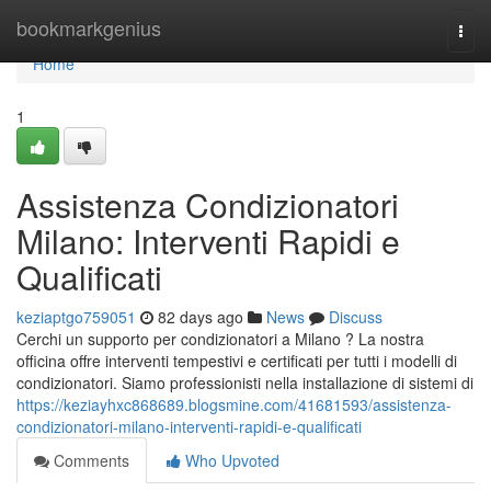
Home
bookmarkgenius
Togg
navi
Home
1
Assistenza Condizionatori
Milano: Interventi Rapidi e
Qualificati
keziaptgo759051
82 days ago
News
Discuss
Cerchi un supporto per condizionatori a Milano ? La nostra
officina offre interventi tempestivi e certificati per tutti i modelli di
condizionatori. Siamo professionisti nella installazione di sistemi di
https://keziayhxc868689.blogsmine.com/41681593/assistenza-
condizionatori-milano-interventi-rapidi-e-qualificati
Comments
Who Upvoted