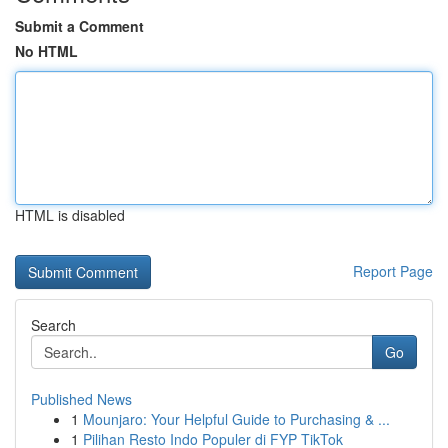
Submit a Comment
No HTML
HTML is disabled
Report Page
Search
Go
Published News
1
Mounjaro: Your Helpful Guide to Purchasing & ...
1
Pilihan Resto Indo Populer di FYP TikTok