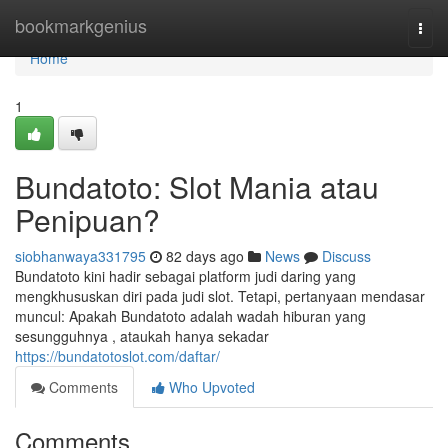
Home
bookmarkgenius
Togg
navi
Home
1
Bundatoto: Slot Mania atau
Penipuan?
siobhanwaya331795
82 days ago
News
Discuss
Bundatoto kini hadir sebagai platform judi daring yang
mengkhususkan diri pada judi slot. Tetapi, pertanyaan mendasar
muncul: Apakah Bundatoto adalah wadah hiburan yang
sesungguhnya , ataukah hanya sekadar
https://bundatotoslot.com/daftar/
Comments
Who Upvoted
Comments