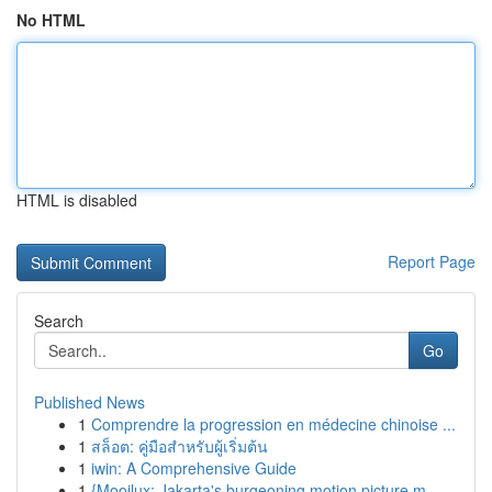
No HTML
HTML is disabled
Report Page
Search
Go
Published News
1
Comprendre la progression en médecine chinoise ...
1
สล็อต: คู่มือสำหรับผู้เริ่มต้น
1
iwin: A Comprehensive Guide
1
{Mooilux: Jakarta's burgeoning motion picture m...