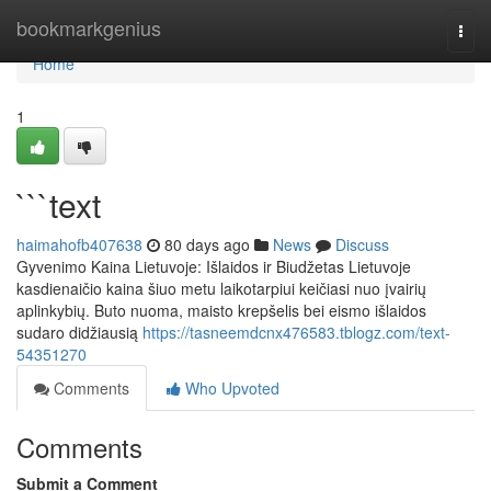
Home
bookmarkgenius
Togg
navi
Home
1
```text
haimahofb407638
80 days ago
News
Discuss
Gyvenimo Kaina Lietuvoje: Išlaidos ir Biudžetas Lietuvoje
kasdienaičio kaina šiuo metu laikotarpiui keičiasi nuo įvairių
aplinkybių. Buto nuoma, maisto krepšelis bei eismo išlaidos
sudaro didžiausią
https://tasneemdcnx476583.tblogz.com/text-
54351270
Comments
Who Upvoted
Comments
Submit a Comment