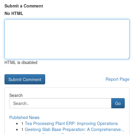
Submit a Comment
No HTML
HTML is disabled
Report Page
Search
Go
Published News
1
Tea Processing Plant ERP: Improving Operations
1
Geelong Slab Base Preparation: A Comprehensive...