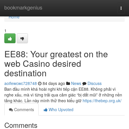
Home
bookmarkgenius
Togg
navi
Home
1
EE88: Your greatest on the
web Casino desired
destination
aoifewcwc728748
84 days ago
News
Discuss
Ban đầu mình khá hoài nghi khi tiếp cận EE88. Không phải vì
nghe xấu, mà vì từng trải qua cảm giác “bị dắt mũi” ở những nền
tảng khác. Lần này mình thử theo kiểu giữ
https://thebep.org.uk/
Comments
Who Upvoted
Comments