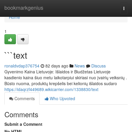
Home
bookmarkgenius
Togg
navi
Home
1
```text
ronaldvdap376754
82 days ago
News
Discuss
Gyvenimo Kaina Lietuvoje: Išlaidos ir Biudžetas Lietuvoje
kasdienio kaina šiuo metu laikotarpiui skiriasi nuo įvairių veiksnių .
Būsto nuoma, produktų krepšelis bei kelionių išlaidos sudaro
https://idaqrzf449689.wikicarrier.com/1338830/text
Comments
Who Upvoted
Comments
Submit a Comment
No HTML