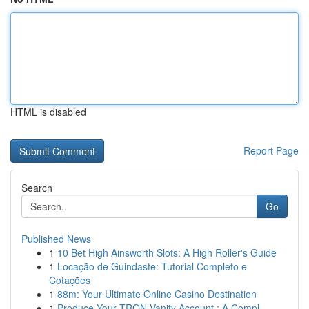
HTML is disabled
Report Page
Search
Go
Published News
1
10 Bet High Ainsworth Slots: A High Roller's Guide
1
Locação de Guindaste: Tutorial Completo e
Cotações
1
88m: Your Ultimate Online Casino Destination
1
Produce Your TRON Vanity Account : A Compl...