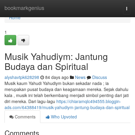
Home
bookmarkgenius
Togg
navi
Home
1
Musik Yahudiym: Jantung
Budaya dan Spiritual
alyshavtpk628298
84 days ago
News
Discuss
Musik kaum Yahudi Yahudiym bukan sekadar nada ; ia
merupakan pusat budaya dan keagamaan mereka. Sejak dahulu
kala , musik ini telah berkembang menjadi simbol penting dari jati
diri mereka. Dari lagu-lagu
https://chiaramqlc494555.bloggin-
ads.com/64388419/musik-yahudiym-jantung-budaya-dan-spiritual
Comments
Who Upvoted
Comments