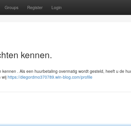
Groups
Register
Login
chten kennen.
n kennen . Als een huurbetaling overmatig wordt gesteld, heeft u de hu
 wij
https://diegordmo370789.win-blog.com/profile