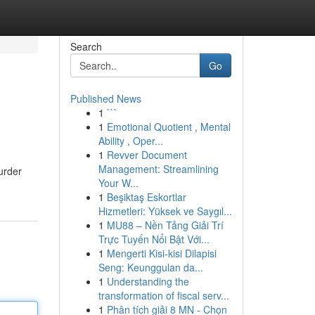
Search
Go
Published News
1
```
1
Emotional Quotient , Mental
Ability , Oper...
1
Revver Document
Management: Streamlining
urder
Your W...
1
Beşiktaş Eskortlar
Hizmetleri: Yüksek ve Saygıl...
1
MU88 – Nền Tảng Giải Trí
Trực Tuyến Nổi Bật Với...
1
Mengerti Kisi-kisi Dilapisi
Seng: Keunggulan da...
1
Understanding the
transformation of fiscal serv...
1
Phân tích giải 8 MN - Chọn