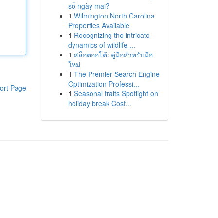
số ngày mai?
1
Wilmington North Carolina
Properties Available
1
Recognizing the intricate
dynamics of wildlife ...
1
สล็อตออโต้: คู่มือสำหรับมือ
ใหม่
1
The Premier Search Engine
Optimization Professi...
ort Page
1
Seasonal traits Spotlight on
holiday break Cost...