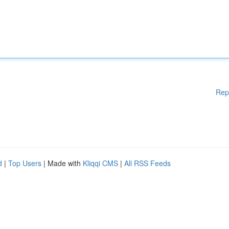
Rep
d
|
Top Users
| Made with
Kliqqi CMS
|
All RSS Feeds