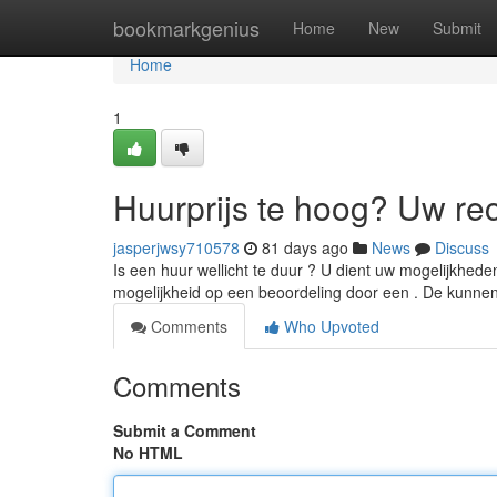
Home
bookmarkgenius
Home
New
Submit
Home
1
Huurprijs te hoog? Uw re
jasperjwsy710578
81 days ago
News
Discuss
Is een huur wellicht te duur ? U dient uw mogelijkhede
mogelijkheid op een beoordeling door een . De kunnen
Comments
Who Upvoted
Comments
Submit a Comment
No HTML