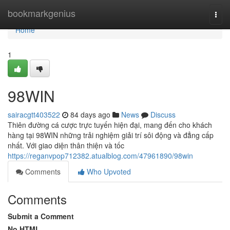
Home
bookmarkgenius
Togg
navi
Home
1
98WIN
sairacgtt403522
84 days ago
News
Discuss
Thiên đường cá cược trực tuyến hiện đại, mang đến cho khách
hàng tại 98WIN những trải nghiệm giải trí sôi động và đẳng cấp
nhất. Với giao diện thân thiện và tốc
https://reganvpop712382.atualblog.com/47961890/98win
Comments
Who Upvoted
Comments
Submit a Comment
No HTML