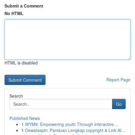
Submit a Comment
No HTML
HTML is disabled
Report Page
Search
Go
Published News
1
WYM9: Empowering youth Through interactive ...
1
Dewataspin: Panduan Lengkap copyright & Link Al...