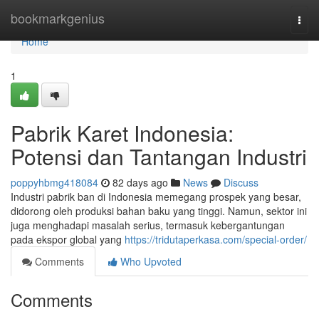
Home
bookmarkgenius
Togg
navi
Home
1
Pabrik Karet Indonesia:
Potensi dan Tantangan Industri
poppyhbmg418084
82 days ago
News
Discuss
Industri pabrik ban di Indonesia memegang prospek yang besar,
didorong oleh produksi bahan baku yang tinggi. Namun, sektor ini
juga menghadapi masalah serius, termasuk kebergantungan
pada ekspor global yang
https://tridutaperkasa.com/special-order/
Comments
Who Upvoted
Comments