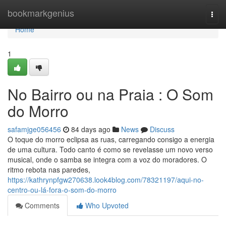
Home
bookmarkgenius
Togg
navi
Home
1
No Bairro ou na Praia : O Som
do Morro
safamjge056456
84 days ago
News
Discuss
O toque do morro eclipsa as ruas, carregando consigo a energia
de uma cultura. Todo canto é como se revelasse um novo verso
musical, onde o samba se integra com a voz do moradores. O
ritmo rebota nas paredes,
https://kathrynpfgw270638.look4blog.com/78321197/aqui-no-
centro-ou-lá-fora-o-som-do-morro
Comments
Who Upvoted