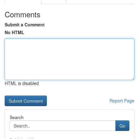
Comments
Submit a Comment
No HTML
HTML is disabled
Report Page
Search
Go