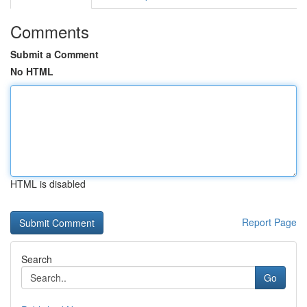
Comments
Submit a Comment
No HTML
HTML is disabled
Report Page
Search
Go