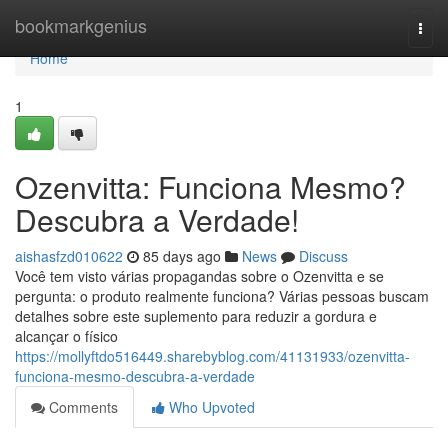
Home
bookmarkgenius
Togg
navi
Home
1
Ozenvitta: Funciona Mesmo?
Descubra a Verdade!
aishasfzd010622
85 days ago
News
Discuss
Você tem visto várias propagandas sobre o Ozenvitta e se
pergunta: o produto realmente funciona? Várias pessoas buscam
detalhes sobre este suplemento para reduzir a gordura e
alcançar o físico
https://mollyftdo516449.sharebyblog.com/41131933/ozenvitta-
funciona-mesmo-descubra-a-verdade
Comments
Who Upvoted