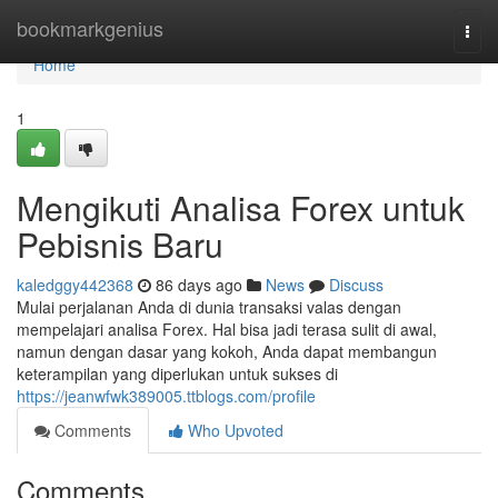
Home
bookmarkgenius
Togg
navi
Home
1
Mengikuti Analisa Forex untuk
Pebisnis Baru
kaledggy442368
86 days ago
News
Discuss
Mulai perjalanan Anda di dunia transaksi valas dengan
mempelajari analisa Forex. Hal bisa jadi terasa sulit di awal,
namun dengan dasar yang kokoh, Anda dapat membangun
keterampilan yang diperlukan untuk sukses di
https://jeanwfwk389005.ttblogs.com/profile
Comments
Who Upvoted
Comments