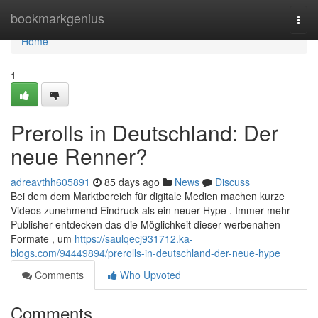
Home
bookmarkgenius
Togg
navi
Home
1
Prerolls in Deutschland: Der
neue Renner?
adreavthh605891
85 days ago
News
Discuss
Bei dem dem Marktbereich für digitale Medien machen kurze
Videos zunehmend Eindruck als ein neuer Hype . Immer mehr
Publisher entdecken das die Möglichkeit dieser werbenahen
Formate , um
https://saulqecj931712.ka-
blogs.com/94449894/prerolls-in-deutschland-der-neue-hype
Comments
Who Upvoted
Comments