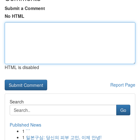
Submit a Comment
No HTML
HTML is disabled
Report Page
Search
Go
Published News
1
```
1
일본구심: 당신의 피부 고민, 이제 안녕!