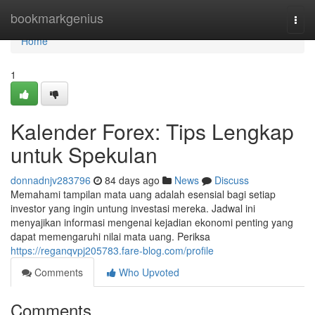
Home
bookmarkgenius
Togg
navi
Home
1
Kalender Forex: Tips Lengkap
untuk Spekulan
donnadnjv283796
84 days ago
News
Discuss
Memahami tampilan mata uang adalah esensial bagi setiap
investor yang ingin untung investasi mereka. Jadwal ini
menyajikan informasi mengenai kejadian ekonomi penting yang
dapat memengaruhi nilai mata uang. Periksa
https://reganqvpj205783.fare-blog.com/profile
Comments
Who Upvoted
Comments