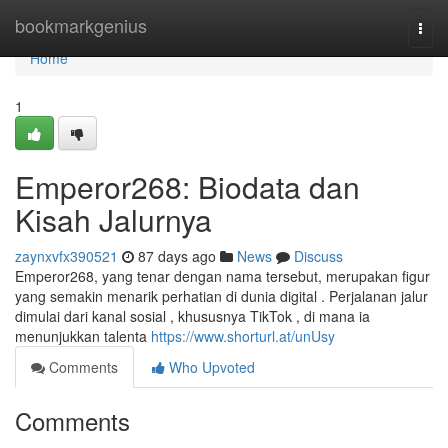
Home
bookmarkgenius
Togg
navi
Home
1
Emperor268: Biodata dan
Kisah Jalurnya
zaynxvfx390521
87 days ago
News
Discuss
Emperor268, yang tenar dengan nama tersebut, merupakan figur
yang semakin menarik perhatian di dunia digital . Perjalanan jalur
dimulai dari kanal sosial , khususnya TikTok , di mana ia
menunjukkan talenta
https://www.shorturl.at/unUsy
Comments
Who Upvoted
Comments