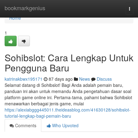
Home
bookmarkgenius
Togg
navi
Home
1
Sohibslot: Cara Lengkap Untuk
Pengguna Baru
katrinakbwx195171
87 days ago
News
Discuss
Selamat datang di Sohibslot! Bagi Anda adalah pemain baru,
panduan ini akan untuk memandu Anda pengetahuan dasar soal
platform game online ini. Pertama-tama, pahami bahwa Sohibslot
menawarkan berbagai jenis game, mulai
https://alexiabggg445011.theideasblog.com/41630128/sohibslot-
tutorial-lengkap-bagi-pemain-baru
Comments
Who Upvoted