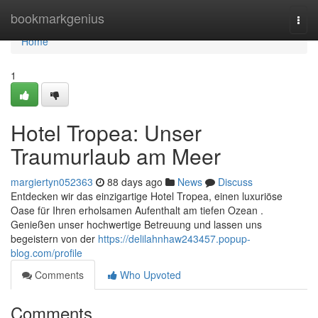
Home
bookmarkgenius
Togg
navi
Home
1
Hotel Tropea: Unser
Traumurlaub am Meer
margiertyn052363
88 days ago
News
Discuss
Entdecken wir das einzigartige Hotel Tropea, einen luxuriöse
Oase für Ihren erholsamen Aufenthalt am tiefen Ozean .
Genießen unser hochwertige Betreuung und lassen uns
begeistern von der
https://delilahnhaw243457.popup-
blog.com/profile
Comments
Who Upvoted
Comments