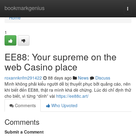
Home
bookmarkgenius
Togg
navi
Home
1
EE88: Your supreme on the
web Casino place
roxannknfm291422
88 days ago
News
Discuss
Mình không phải kiểu người dễ bị thuyết phục bởi quảng cáo, nên
khi biết đến EE88, thật ra mình khá dè chừng. Lúc đó chỉ định thử
cho biết, vì từng “dính” vài
https://ee88c.art/
Comments
Who Upvoted
Comments
Submit a Comment