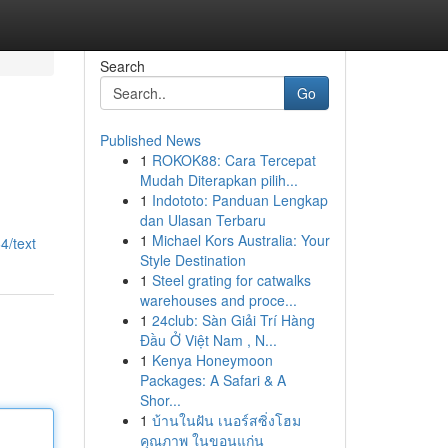
Search
Go
Published News
1
ROKOK88: Cara Tercepat
Mudah Diterapkan pilih...
1
Indototo: Panduan Lengkap
dan Ulasan Terbaru
1
Michael Kors Australia: Your
4/text
Style Destination
1
Steel grating for catwalks
warehouses and proce...
1
24club: Sàn Giải Trí Hàng
Đầu Ở Việt Nam , N...
1
Kenya Honeymoon
Packages: A Safari & A
Shor...
1
บ้านในฝัน เนอร์สซิ่งโฮม
คุณภาพ ในขอนแก่น