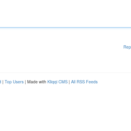
Rep
d
|
Top Users
| Made with
Kliqqi CMS
|
All RSS Feeds