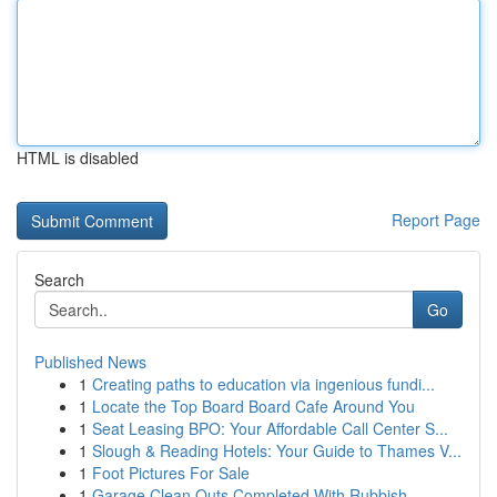
HTML is disabled
Report Page
Search
Go
Published News
1
Creating paths to education via ingenious fundi...
1
Locate the Top Board Board Cafe Around You
1
Seat Leasing BPO: Your Affordable Call Center S...
1
Slough & Reading Hotels: Your Guide to Thames V...
1
Foot Pictures For Sale
1
Garage Clean Outs Completed With Rubbish