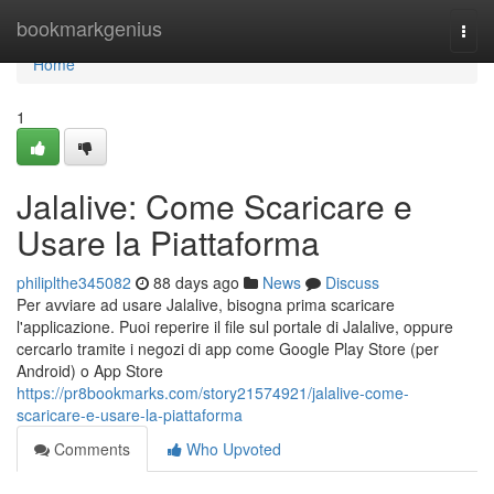
Home
bookmarkgenius
Togg
navi
Home
1
Jalalive: Come Scaricare e
Usare la Piattaforma
philiplthe345082
88 days ago
News
Discuss
Per avviare ad usare Jalalive, bisogna prima scaricare
l'applicazione. Puoi reperire il file sul portale di Jalalive, oppure
cercarlo tramite i negozi di app come Google Play Store (per
Android) o App Store
https://pr8bookmarks.com/story21574921/jalalive-come-
scaricare-e-usare-la-piattaforma
Comments
Who Upvoted