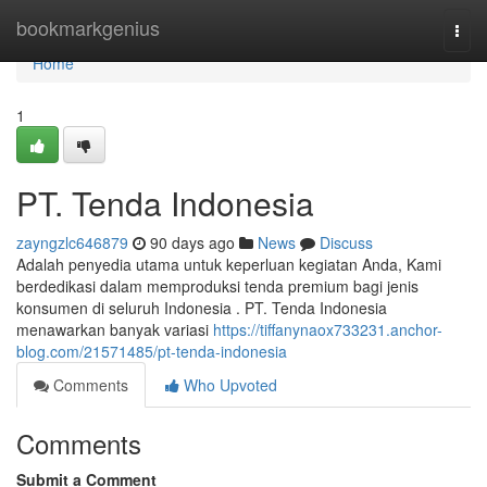
Home
bookmarkgenius
Togg
navi
Home
1
PT. Tenda Indonesia
zayngzlc646879
90 days ago
News
Discuss
Adalah penyedia utama untuk keperluan kegiatan Anda, Kami
berdedikasi dalam memproduksi tenda premium bagi jenis
konsumen di seluruh Indonesia . PT. Tenda Indonesia
menawarkan banyak variasi
https://tiffanynaox733231.anchor-
blog.com/21571485/pt-tenda-indonesia
Comments
Who Upvoted
Comments
Submit a Comment