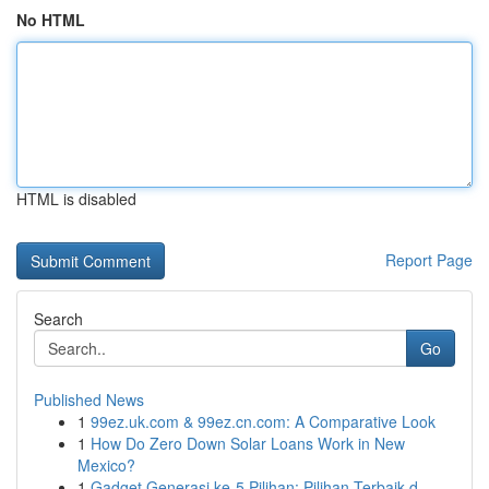
No HTML
HTML is disabled
Report Page
Search
Go
Published News
1
99ez.uk.com & 99ez.cn.com: A Comparative Look
1
How Do Zero Down Solar Loans Work in New
Mexico?
1
Gadget Generasi ke-5 Pilihan: Pilihan Terbaik d...