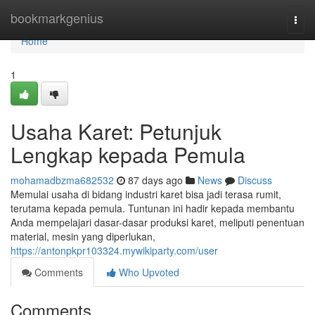
Home
bookmarkgenius
Togg
navi
Home
1
Usaha Karet: Petunjuk
Lengkap kepada Pemula
mohamadbzma682532
87 days ago
News
Discuss
Memulai usaha di bidang industri karet bisa jadi terasa rumit,
terutama kepada pemula. Tuntunan ini hadir kepada membantu
Anda mempelajari dasar-dasar produksi karet, meliputi penentuan
material, mesin yang diperlukan,
https://antonpkpr103324.mywikiparty.com/user
Comments
Who Upvoted
Comments