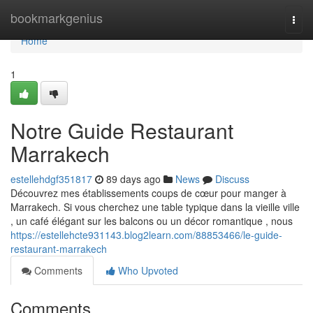
Home
bookmarkgenius
Togg
navi
Home
1
Notre Guide Restaurant
Marrakech
estellehdgf351817
89 days ago
News
Discuss
Découvrez mes établissements coups de cœur pour manger à
Marrakech. Si vous cherchez une table typique dans la vieille ville
, un café élégant sur les balcons ou un décor romantique , nous
https://estellehcte931143.blog2learn.com/88853466/le-guide-
restaurant-marrakech
Comments
Who Upvoted
Comments