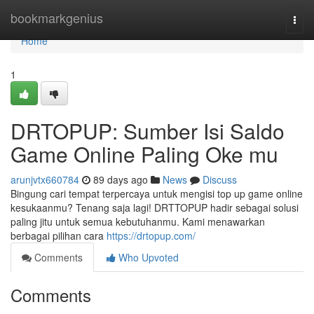
Home
bookmarkgenius
Togg
navi
Home
1
DRTOPUP: Sumber Isi Saldo
Game Online Paling Oke mu
arunjvtx660784
89 days ago
News
Discuss
Bingung cari tempat terpercaya untuk mengisi top up game online
kesukaanmu? Tenang saja lagi! DRTTOPUP hadir sebagai solusi
paling jitu untuk semua kebutuhanmu. Kami menawarkan
berbagai pilihan cara
https://drtopup.com/
Comments
Who Upvoted
Comments