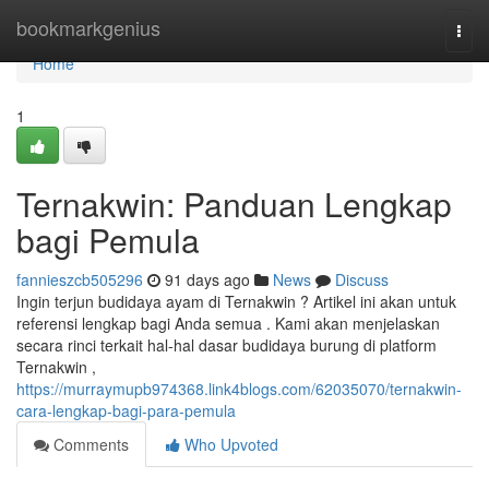
Home
bookmarkgenius
Togg
navi
Home
1
Ternakwin: Panduan Lengkap
bagi Pemula
fannieszcb505296
91 days ago
News
Discuss
Ingin terjun budidaya ayam di Ternakwin ? Artikel ini akan untuk
referensi lengkap bagi Anda semua . Kami akan menjelaskan
secara rinci terkait hal-hal dasar budidaya burung di platform
Ternakwin ,
https://murraymupb974368.link4blogs.com/62035070/ternakwin-
cara-lengkap-bagi-para-pemula
Comments
Who Upvoted