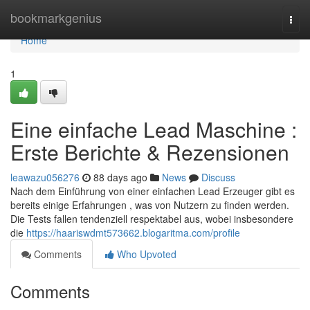
Home
bookmarkgenius
Togg
navi
Home
1
Eine einfache Lead Maschine :
Erste Berichte & Rezensionen
leawazu056276
88 days ago
News
Discuss
Nach dem Einführung von einer einfachen Lead Erzeuger gibt es
bereits einige Erfahrungen , was von Nutzern zu finden werden.
Die Tests fallen tendenziell respektabel aus, wobei insbesondere
die
https://haariswdmt573662.blogaritma.com/profile
Comments
Who Upvoted
Comments