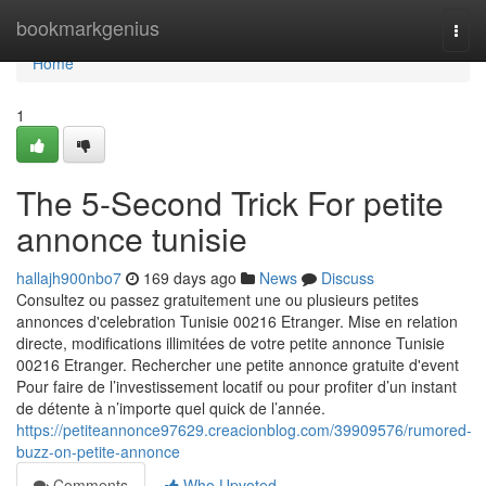
Home
bookmarkgenius
Togg
navi
Home
1
The 5-Second Trick For petite
annonce tunisie
hallajh900nbo7
169 days ago
News
Discuss
Consultez ou passez gratuitement une ou plusieurs petites
annonces d'celebration Tunisie 00216 Etranger. Mise en relation
directe, modifications illimitées de votre petite annonce Tunisie
00216 Etranger. Rechercher une petite annonce gratuite d'event
Pour faire de l’investissement locatif ou pour profiter d’un instant
de détente à n’importe quel quick de l’année.
https://petiteannonce97629.creacionblog.com/39909576/rumored-
buzz-on-petite-annonce
Comments
Who Upvoted