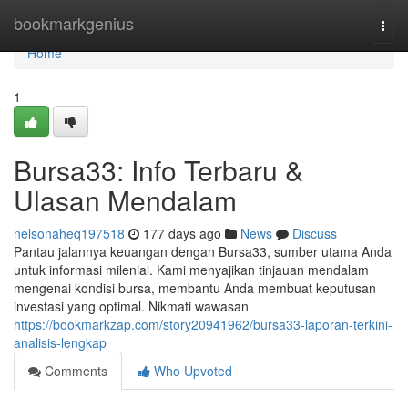
Home
bookmarkgenius
Togg
navi
Home
1
Bursa33: Info Terbaru &
Ulasan Mendalam
nelsonaheq197518
177 days ago
News
Discuss
Pantau jalannya keuangan dengan Bursa33, sumber utama Anda
untuk informasi milenial. Kami menyajikan tinjauan mendalam
mengenai kondisi bursa, membantu Anda membuat keputusan
investasi yang optimal. Nikmati wawasan
https://bookmarkzap.com/story20941962/bursa33-laporan-terkini-
analisis-lengkap
Comments
Who Upvoted