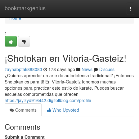
Home
bookmarkgenius
Togg
navi
Home
1
¡Shotokan en Vitoria-Gasteiz!
zaynabptak888083
178 days ago
News
Discuss
¿Quieres aprender un arte de autodefensa tradicional? ¡Entonces
Shotokan es para ti! En Vitoria-Gasteiz tenemos muchas
opciones para practicar este estilo de karate. Puedes buscar
escuelas comprometidas que ofrecen
https://jayizyd916442.digitollblog.com/profile
Comments
Who Upvoted
Comments
Submit a Comment