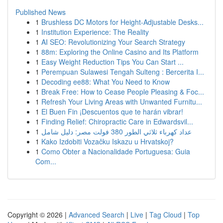
Published News
1
Brushless DC Motors for Height-Adjustable Desks...
1
Institution Experience: The Reality
1
AI SEO: Revolutionizing Your Search Strategy
1
88m: Exploring the Online Casino and Its Platform
1
Easy Weight Reduction Tips You Can Start ...
1
Perempuan Sulawesi Tengah Sulteng : Bercerita I...
1
Decoding ee88: What You Need to Know
1
Break Free: How to Cease People Pleasing & Foc...
1
Refresh Your Living Areas with Unwanted Furnitu...
1
El Buen Fin ¡Descuentos que te harán vibrar!
1
Finding Relief: Chiropractic Care in Edwardsvil...
1
عداد كهرباء ثلاثي الطور 380 فولت مصر: دليل شامل
1
Kako Izdobiti Vozačku Iskazu u Hrvatskoj?
1
Como Obter a Nacionalidade Portuguesa: Guia
Com...
Copyright © 2026 |
Advanced Search
|
Live
|
Tag Cloud
|
Top