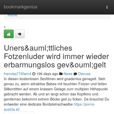
Home
bookmarkgenius
Togg
navi
Home
1
Uners&auml;ttliches
Fotzenluder wird immer wieder
erbarmungslos gev&ouml;gelt
francisq776fwm4
196 days ago
News
Discuss
In diesen kostenlosen Sexfilmen wird gnadenlos genagelt. Sieh
genau zu, wenn attraktive Babes mit feuchten Fotzen und fetten
Silikontitten auf einem krassen Gelage zum multiplen Höhepunkt
gebracht werden. Ab und an langt schon das Kopfkino und
gentleman bekommt extrem Böcke geil zu ficken. Da brauchst Du
entweder eine dedicate Bordsteinschwalbe
https://porno-
austria.at/