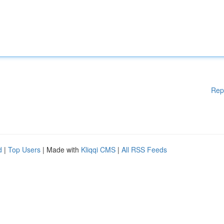
Rep
d
|
Top Users
| Made with
Kliqqi CMS
|
All RSS Feeds