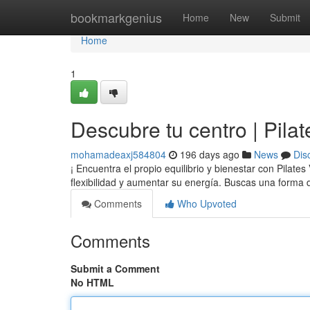
Home
bookmarkgenius
Home
New
Submit
Home
1
Descubre tu centro | Pilat
mohamadeaxj584804
196 days ago
News
Dis
¡ Encuentra el propio equilibrio y bienestar con Pilates
flexibilidad y aumentar su energía. Buscas una forma 
Comments
Who Upvoted
Comments
Submit a Comment
No HTML