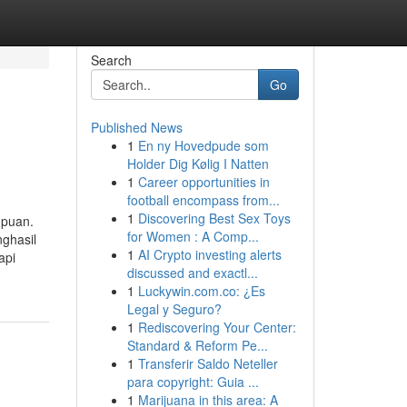
Search
Go
Published News
1
En ny Hovedpude som
Holder Dig Kølig I Natten
1
Career opportunities in
football encompass from...
1
Discovering Best Sex Toys
mpuan.
for Women : A Comp...
ghasil
1
AI Crypto investing alerts
api
discussed and exactl...
1
Luckywin.com.co: ¿Es
Legal y Seguro?
1
Rediscovering Your Center:
Standard & Reform Pe...
1
Transferir Saldo Neteller
para copyright: Guia ...
1
Marijuana in this area: A