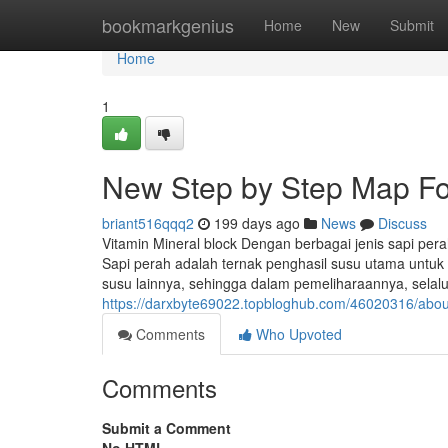
Home
bookmarkgenius
Home
New
Submit
Home
1
New Step by Step Map For
briant516qqq2
199 days ago
News
Discuss
Vitamin Mineral block Dengan berbagai jenis sapi pe
Sapi perah adalah ternak penghasil susu utama untuk
susu lainnya, sehingga dalam pemeliharaannya, selal
https://darxbyte69022.topbloghub.com/46020316/about-
Comments
Who Upvoted
Comments
Submit a Comment