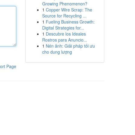
Growing Phenomenon?
1
Copper Wire Scrap: The
Source for Recycling ...
1
Fueling Business Growth:
Digital Strategies for...
1
Descubre los Ideales
Rostros para Anuncio...
1
Nén ảnh: Giải pháp tối ưu
cho dung lượng
ort Page