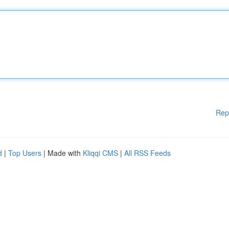
Rep
d
|
Top Users
| Made with
Kliqqi CMS
|
All RSS Feeds