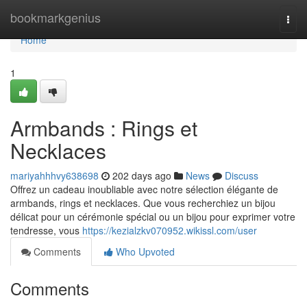
Home
bookmarkgenius
Togg
navi
Home
1
Armbands : Rings et
Necklaces
mariyahhhvy638698
202 days ago
News
Discuss
Offrez un cadeau inoubliable avec notre sélection élégante de
armbands, rings et necklaces. Que vous recherchiez un bijou
délicat pour un cérémonie spécial ou un bijou pour exprimer votre
tendresse, vous
https://kezialzkv070952.wikissl.com/user
Comments
Who Upvoted
Comments