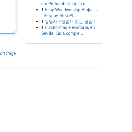
em Portugal: Um guia c...
1
Easy Woodworking Projects
: Step-by-Step Pl...
1
강남사무실임대 찾는 꿀팁 !
1
Plataformas elevadoras en
Sevilla: Guía comple...
ort Page