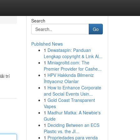
Search
Go
Published News
1
Dewataspin: Panduan
Lengkap copyright & Link Al...
1
Miniagroltd.com: The
Premier Provider for Cashe...
1
HPV Hakkında Bilmeniz
i trí
İhtiyacınız Olanlar
1
How to Enhance Corporate
and Social Events Usin...
1
Gold Coast Transparent
Vapes
1
Madhur Matka: A Newbie's
Guide
1
Deciding Between an ECS
Plastic vs. the JI...
1
Propriedades para venda