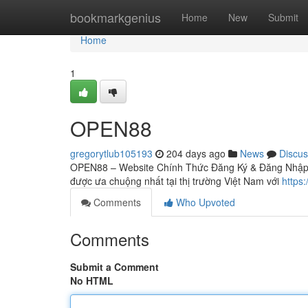
Home
bookmarkgenius
Home
New
Submit
Home
1
OPEN88
gregorytlub105193
204 days ago
News
Discus
OPEN88 – Website Chính Thức Đăng Ký & Đăng Nhập 20
được ưa chuộng nhất tại thị trường Việt Nam với
https
Comments
Who Upvoted
Comments
Submit a Comment
No HTML