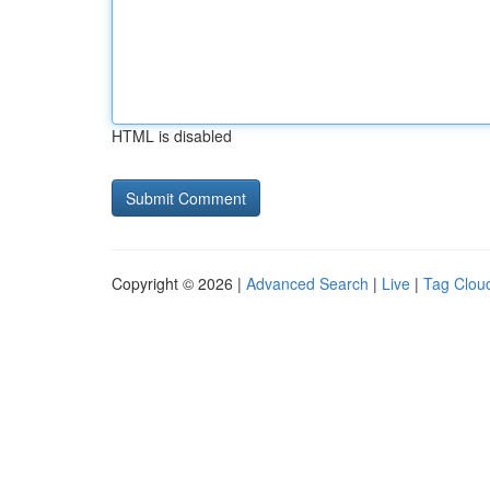
HTML is disabled
Copyright © 2026 |
Advanced Search
|
Live
|
Tag Clou